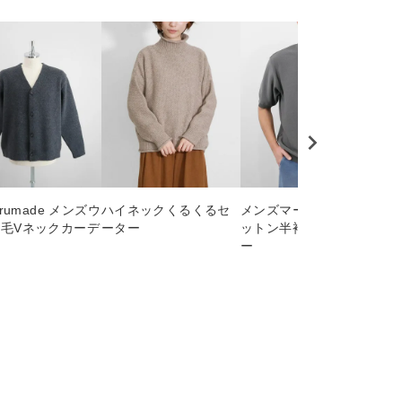
arumade メンズウ
ハイネックくるくるセ
メンズマーセライズコ
na
毛Vネックカーデ
ーター
ットン半袖プルオーバ
毛
ン
ー