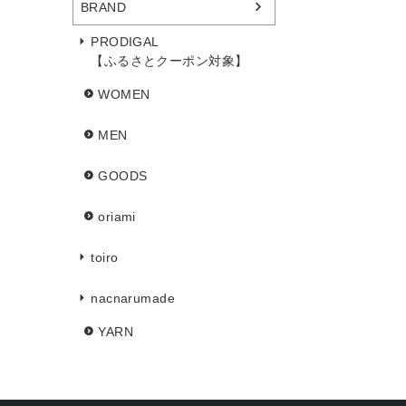
BRAND
PRODIGAL
【ふるさとクーポン対象】
WOMEN
MEN
GOODS
oriami
toiro
nacnarumade
YARN