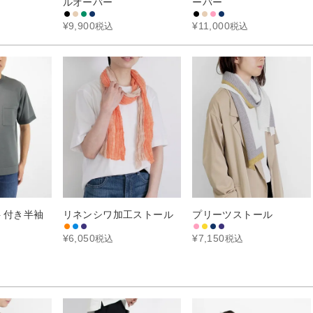
ルオーバー
ーバー
¥
9,900
¥
11,000
税込
税込
ト付き半袖
リネンシワ加工ストール
プリーツストール
¥
6,050
¥
7,150
税込
税込