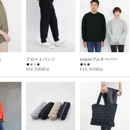
カ
フロートパンツ
oriamiプルオーバー
¥
16,500
¥
14,300
税込
税込