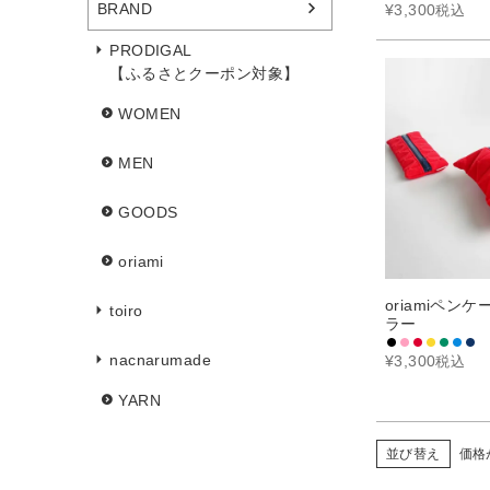
BRAND
¥
3,300
税込
PRODIGAL
【ふるさとクーポン対象】
WOMEN
MEN
GOODS
oriami
oriamiペン
toiro
ラー
nacnarumade
¥
3,300
税込
YARN
並び替え
価格