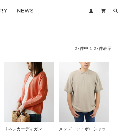
RY
NEWS
27
件中
1
-
27
件表示
リネンカーディガン
メンズニットポロシャツ