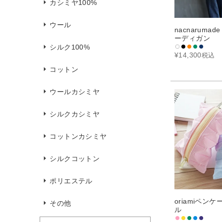
カシミヤ100%
ウール
nacnaruma
ーディガン
シルク100%
¥
14,300
税込
コットン
ウールカシミヤ
シルクカシミヤ
コットンカシミヤ
シルクコットン
ポリエステル
oriamiペン
その他
ル