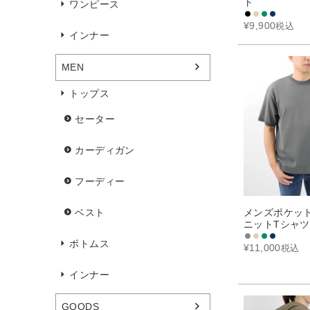
ト
ワンピース
¥
9,900
税込
インナー
MEN
トップス
セーター
カーディガン
フーディー
メンズポケッ
ベスト
ニットTシャツ
ボトムス
¥
11,000
税込
インナー
GOODS