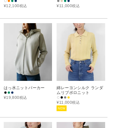
¥
12,100
¥
11,000
税込
税込
はっ水ニットパーカー
綿レーヨンシルク ランダ
ムリブポロニット
¥
19,800
税込
¥
11,000
税込
NEW