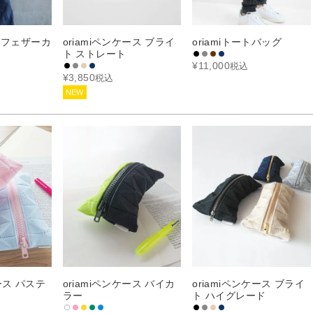
de フェザーカ
oriamiペンケース ブライ
oriamiトートバッグ
ト ストレート
¥
11,000
税込
¥
3,850
税込
NEW
ケース パステ
oriamiペンケース バイカ
oriamiペンケース ブライ
ラー
ト ハイグレード