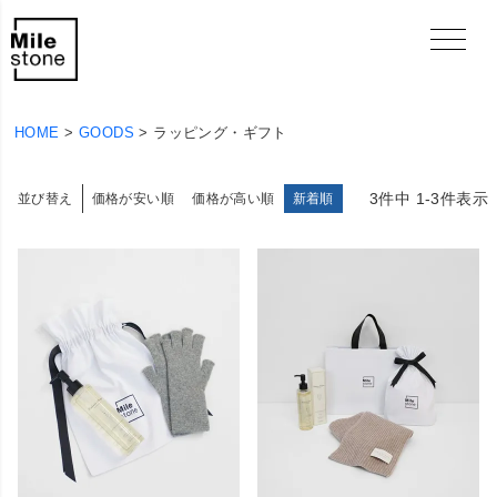
HOME
GOODS
ラッピング・ギフト
3
件中
1
-
3
件表示
並び替え
価格が安い順
価格が高い順
新着順