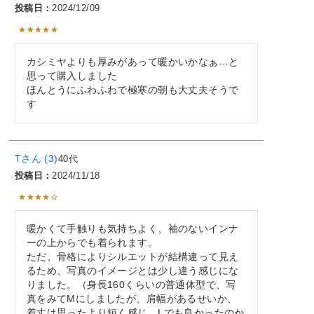
投稿日
2024/12/09
カシミヤよりも厚みがあって暖かいかなぁ…と
思って購入しました

ほんとうにふわふわで極寒の朝も大丈夫そうで
す
T
3
40代
投稿日
2024/11/18
暖かくて手触りも気持ちよく、袖のないインナ
ーの上からでも着られます。

ただ、骨格によりシルエットが結構違って見え
るため、写真のイメージとは少し違う感じにな
りました。（身長160くらいの普通体型で、写
真をみてMにしましたが、肩幅があるせいか、
着丈は思ったより短く感じ、Lでも良かったのか