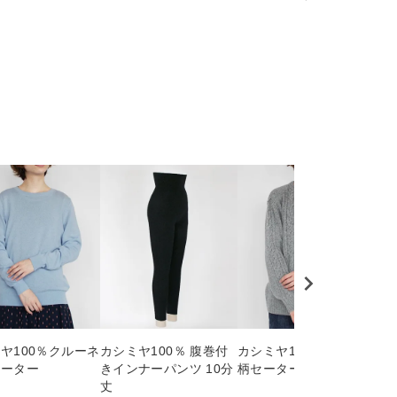
ヤ100％クルーネ
カシミヤ100％ 腹巻付
カシミヤ100％ケーブル
フ
セーター
きインナーパンツ 10分
柄セーター
丈