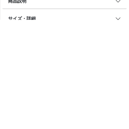
商品説明
サイズ・詳細
2026/08/10（月）
に
宅急便
でお届けします。
東京都
お届け先を変更
レビューを書く
チェックしたアイテム
3つ杢カーディ
ガン