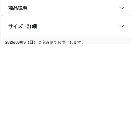
商品説明
サイズ・詳細
2026/08/09（日）
に
宅急便
でお届けします。
東京都
お届け先を変更
5.00
4
pico
1
非公開
投稿日
2026/02/12
商品説明が詳しく記載されており、またメールでの問い合
わせに丁寧にご回答頂き、検討の結果こちらのカシミアセ
ーターを購入しました。暖かくやわらかで大変良いお品だ
と思います。ありがとうございました。