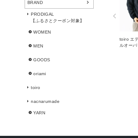
BRAND
PRODIGAL
【ふるさとクーポン対象】
WOMEN
toiro
ルオーバ
MEN
GOODS
oriami
toiro
nacnarumade
YARN