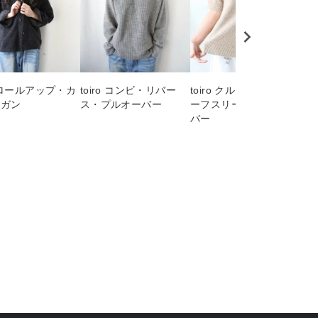
ro ロールアップ・カ
toiro コンビ・リバー
toiro クルーネック・ハ
to
ィガン
ス・プルオーバー
ーフスリーブプルオー
ー
バー