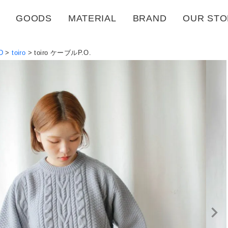
GOODS
MATERIAL
BRAND
OUR STO
D
toiro
toiro ケーブルP.O.