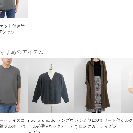
ケット付き半
Tシャツ
おすすめのアイテム
ーセライズコ
nacnarumade メンズウ
カシミヤ100％フード付
シルク
袖プルオーバ
ール起毛Vネックカーデ
きロングカーディガン
ィガン