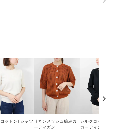
コットンTシャツ
リネンメッシュ編みカ
シルクコットンVネック
コ
ーディガン
カーディガン
ボ