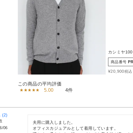
カシミヤ10
商品番号
PR
¥
20,900
税込
5.00
4
2
性
夫用に購入しました。

6/06
オフィスカジュアルとして着用しています。
