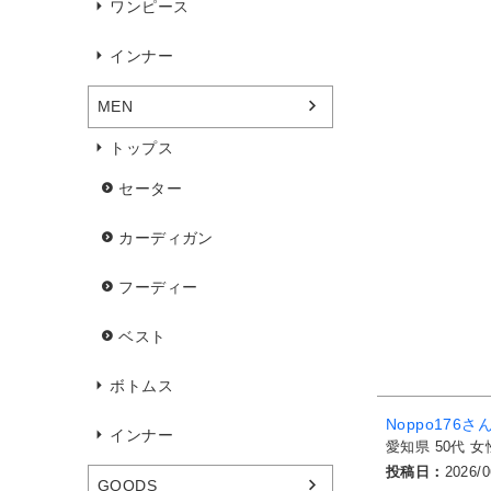
ワンピース
インナー
MEN
トップス
セーター
カーディガン
フーディー
ベスト
ボトムス
Noppo176
インナー
愛知県
50代
女
投稿日
2026/0
GOODS