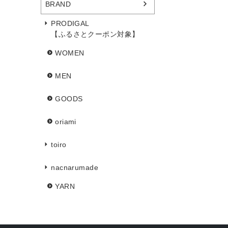
BRAND
PRODIGAL
【ふるさとクーポン対象】
WOMEN
MEN
GOODS
oriami
toiro
nacnarumade
YARN