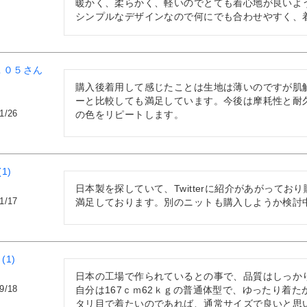
暖かく、柔らかく、軽いのでとても着心地が良いよう
シンプルなデザインなので何にでも合わせやすく、
１０５
購入後着用して感じたことは生地は薄いのですが肌
ーと比較しても満足しています。今後は摩耗性と耐
1/26
の色をリピートします。
1
日本製を探していて、Twitterに紹介があがって
1/17
満足しております。別のニットも購入しようか検討
1
日本の工場で作られているとの事で、品質はしっかり
9/18
自分は167ｃｍ62ｋｇの普通体型で、ゆったり着
タリ目で着たいのであれば、通常サイズで良いと思い