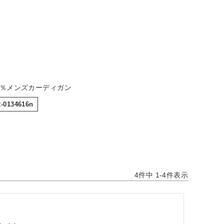
0％メンズカーディガン
-0134616n
4
件中
1
-
4
件表示