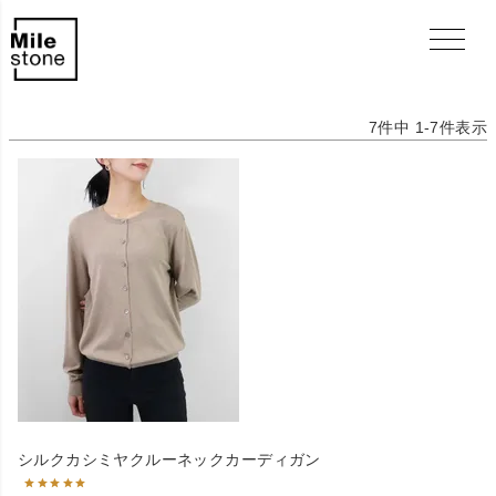
7
件中
1
-
7
件表示
シルクカシミヤクルーネックカーディガン