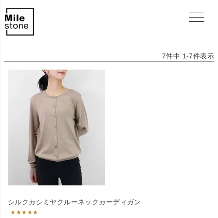
7
件中
1
-
7
件表示
シルクカシミヤクルーネックカーディガン