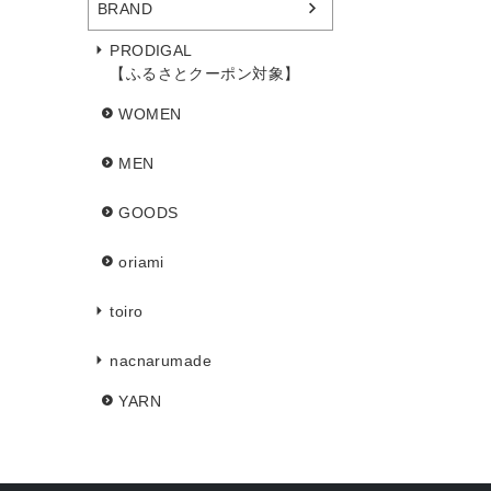
BRAND
PRODIGAL
【ふるさとクーポン対象】
WOMEN
MEN
GOODS
oriami
toiro
nacnarumade
YARN